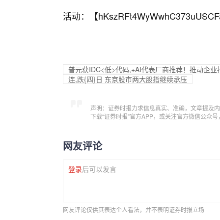
活动：【
hKszRFt4WyWwhC373uUSCF
普元获IDC<低>代码,+AI代表厂商推荐！推动企业
连,跌{四}日 东京股市两大股指继续承压
声明：证券时报力求信息真实、准确，文章提及内
下载“证券时报”官方APP，或关注官方微信公众
网友评论
登录
后可以发言
网友评论仅供其表达个人看法，并不表明证券时报立场