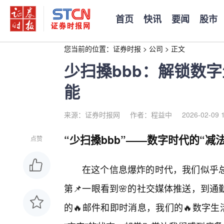
首页
快讯
要闻
股市
您当前的位置：
证券时报
>
公司
>
正文
少扫搡bbb：解锁数
能
来源：证券时报网
作者：程益中
2026-02-09 
“少扫搡bbb”——数字时代的“减
点赞
在这个信息爆炸的时代，我们似乎
第📌一眼看到🌸的社交媒体推送，到
的🔥邮件和即时消息，我们的🔥数字